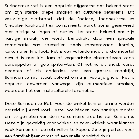
Surinaamse roti is een populair bijgerecht dat bekend staat
om zijn sterke, diepe smaken en culturele betekenis. Dit
veelzijdige platbrood, dat de Indiase, Indonesische en
Creoolse kooktradities combineert, wordt soms geserveerd
met pittige vullingen of curries. Het staat bekend om zijn
hartige smaak, die wordt benadrukt door een speciale
combinatie van specerijen zoals mosterdzaad, komijn,
kurkuma en knoflook. Het is een vullende maaltijd die meestal
gevuld is met kip, lam of vegetarische alternatieven zoals
aardappelen of gele spliterwten. Of het nu als snack wordt
gegeten of als onderdeel van een grotere maaltijd,
Surinaamse roti staat bekend om zijn veelzijdigheid. Het is
populair geworden vanwege zijn authentieke smaken,
waardoor het een multiculturele favoriet is.
Deze Surinaamse Roti voor de winkel kunnen online worden
besteld bij Aarti Roti Taste. We bieden een handige manier
om te genieten van de rijke culinaire traditie van Suriname.
Deze zijn geweldig voor winkels en toko-winkels waar klanten
vaak komen om de roti-vellen te kopen. Ze zijn perfect voor
een familiebijeenkomst of een snelle maaltijd thuis.