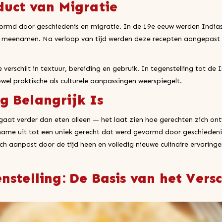
duct van Migratie
vormd door geschiedenis en migratie. In de 19e eeuw werden India
ies meenamen. Na verloop van tijd werden deze recepten aangepast 
ie verschilt in textuur, bereiding en gebruik. In tegenstelling tot de
el praktische als culturele aanpassingen weerspiegelt.
g Belangrijk Is
gaat verder dan eten alleen — het laat zien hoe gerechten zich o
name uit tot een uniek gerecht dat werd gevormd door geschiedenis
ch aanpast door de tijd heen en volledig nieuwe culinaire ervaringe
stelling: De Basis van het Versc