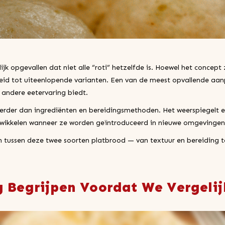
ijk opgevallen dat niet alle “roti” hetzelfde is. Hoewel het concept 
eleid tot uiteenlopende varianten. Een van de meest opvallende aa
l andere eetervaring biedt.
verder dan ingrediënten en bereidingsmethoden. Het weerspiegelt een
twikkelen wanneer ze worden geïntroduceerd in nieuwe omgevingen
llen tussen deze twee soorten platbrood — van textuur en bereidin
g Begrijpen Voordat We Vergeli